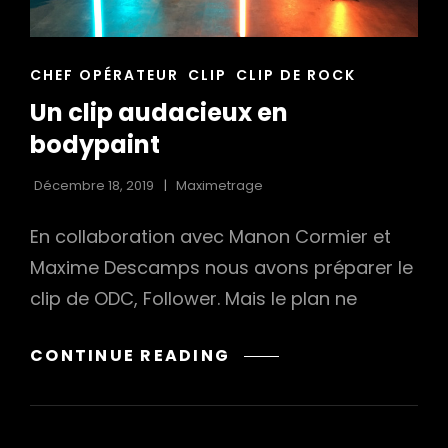
h
CAT
CHEF OPÉRATEUR
CLIP
CLIP DE ROCK
LINKS
Un clip audacieux en
bodypaint
Décembre 18, 2019
Maximetrage
En collaboration avec Manon Cormier et
Maxime Descamps nous avons préparer le
clip de ODC, Follower. Mais le plan ne
UN
CONTINUE READING
CLIP
AUDACIEUX
EN