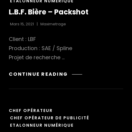
LA
ETALONNEUR NUMÉRIQUE
SAE
L.B.F. Bière – Packshot
Mars 15, 2021
Maximetrage
Client : LBF
Production : SAE / Spline
Projet de recherche …
L.B.F.
CONTINUE READING
BIÈRE
–
PACKSHOT
CAT
CHEF OPÉRATEUR
LINKS
CHEF OPÉRATEUR DE PUBLICITÉ
ETALONNEUR NUMÉRIQUE