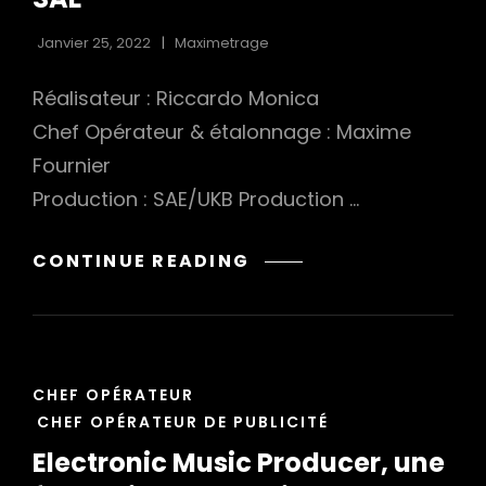
Janvier 25, 2022
Maximetrage
Réalisateur : Riccardo Monica
Chef Opérateur & étalonnage : Maxime
Fournier
h
Production : SAE/UKB Production …
MUSIC
CONTINUE READING
BUSINESS
CERTIFICATION
SAE
CAT
CHEF OPÉRATEUR
LINKS
CHEF OPÉRATEUR DE PUBLICITÉ
Electronic Music Producer, une