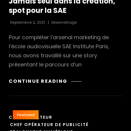
Jamais seul dans la création,
spot pour la SAE
Septembre 2, 2021
Maximetrage
Pour compléter l’arsenal marketing de
l’école audiovisuelle SAE Institute Paris,
nous avons travaillé sur une story
présentant le parcours d’un
JAMAIS
CONTINUE READING
SEUL
DANS
LA
CRÉATION,
Featured
CAT
SPOT
CHEF OPÉRATEUR
LINKS
POUR
CHEF OPÉRATEUR DE PUBLICITÉ