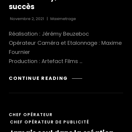
succès
Novembre 2, 2021
Maximetrage
Réalisation : Jérémy Beuzeboc
Opérateur Caméra et Etalonnage : Maxime
Fournier
Production : Artefact Films …
ZE
CONTINUE READING
ACADEMY,
L’HISTOIRE
DU
SUCCÈS
CAT
CHEF OPÉRATEUR
LINKS
CHEF OPÉRATEUR DE PUBLICITÉ