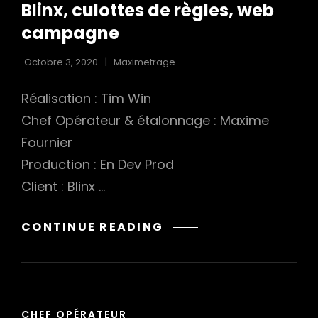
Blinx, culottes de règles, web
campagne
Octobre 3, 2020
Maximetrage
Réalisation : Tim Win
Chef Opérateur & étalonnage : Maxime
Fournier
Production : En Dev Prod
Client : Blinx …
BLINX,
CONTINUE READING
CULOTTES
DE
RÈGLES,
WEB
CAT
CAMPAGNE
CHEF OPÉRATEUR