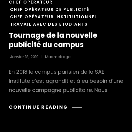
CAT
CHEF OPÉRATEUR
LINKS
CHEF OPÉRATEUR DE PUBLICITÉ
CHEF OPÉRATEUR INSTITUTIONNEL
TRAVAIL AVEC DES ETUDIANTS
Tournage de la nouvelle
publicité du campus
Janvier 18, 2019
Maximetrage
En 2018 le campus parisien de la SAE
Institute c’est agrandit et à eu besoin d’une
nouvelle campagne publicitaire. Nous
TOURNAGE
CONTINUE READING
DE
LA
NOUVELLE