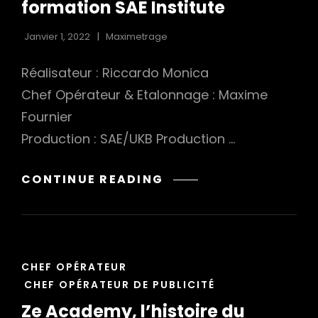
formation SAE Institute
Janvier 1, 2022
Maximetrage
Réalisateur : Riccardo Monica
Chef Opérateur & Etalonnage : Maxime
Fournier
Production : SAE/UKB Production …
ELECTRONIC
CONTINUE READING
MUSIC
PRODUCER,
UNE
FORMATION
CAT
SAE
CHEF OPÉRATEUR
LINKS
INSTITUTE
CHEF OPÉRATEUR DE PUBLICITÉ
Ze Academy, l’histoire du