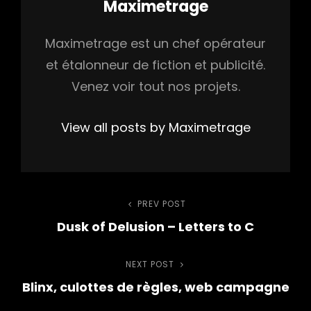
Author:
Maximetrage
Maximetrage est un chef opérateur
et étalonneur de fiction et publicité.
Venez voir tout nos projets.
View all posts by Maximetrage
Navigation
PREV POST
Previous
Dusk of Delusion – Letters to C
Post
de
NEXT POST
Next
l’article
Blinx, culottes de règles, web campagne
Post