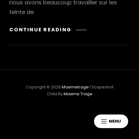
nous avons beaucoup travailler sur les
teinte de
h
RÃGARÃJA
CONTINUE READING
–
“DANS
LE
MIROIR”
Copyright © 2026
Maximetrage
|
Scapeshot
Child By
Maxime Trage
MENU