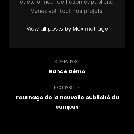
et étalonneur de fiction et publicité.
Venez voir tout nos projets.
View all posts by Maximetrage
Navigation
PREV POST
Previous
Bande Démo
Post
de
NEXT POST
Next
l’article
Tournage de la nouvelle publicité du
Post
campus