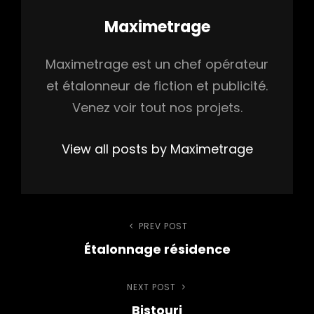
Author:
Maximetrage
Maximetrage est un chef opérateur
et étalonneur de fiction et publicité.
Venez voir tout nos projets.
View all posts by Maximetrage
Navigation
PREV POST
Previous
Étalonnage résidence
Post
de
NEXT POST
Next
l’article
Bistouri
Post