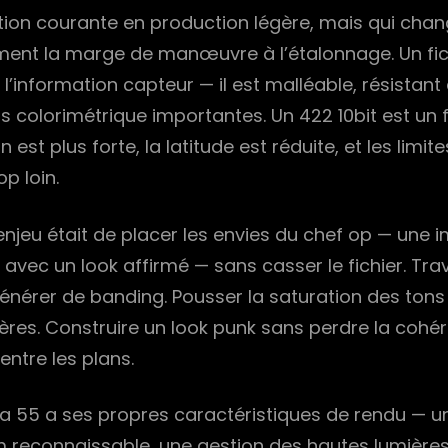
ation courante en production légère, mais qui cha
ent la marge de manœuvre à l’étalonnage. Un fi
l’information capteur — il est malléable, résistant
 colorimétrique importantes. Un 422 10bit est un fi
 est plus forte, la latitude est réduite, et les limite
p loin.
l’enjeu était de placer les envies du chef op — une
 avec un look affirmé — sans casser le fichier. Trav
nérer de banding. Pousser la saturation des tons s
ières. Construire un look punk sans perdre la cohé
entre les plans.
rna 55 a ses propres caractéristiques de rendu — 
lm reconnaissable, une gestion des hautes lumières