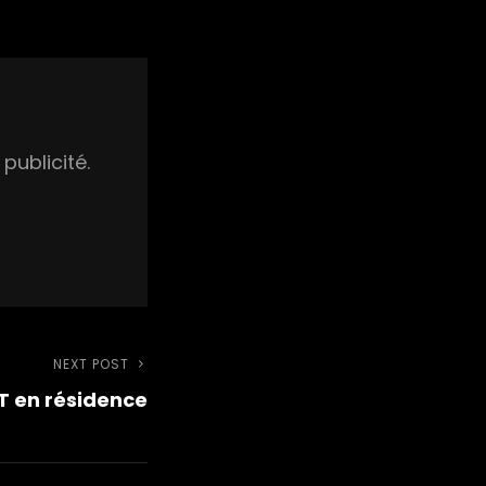
publicité.
NEXT POST
Next
T en résidence
Post