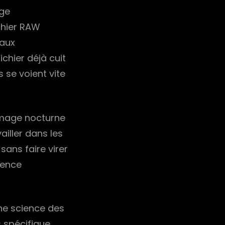
nge
chier RAW
 aux
chier déjà cuit
s se voient vite
 image nocturne
ailler dans les
ans faire virer
rence
une science des
 spécifique.