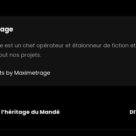
rage
est un chef opérateur et étalonneur de fiction et 
out nos projets.
sts by Maximetrage
tion
 l’héritage du Mandé
DI