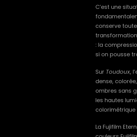
C’est une situ
fondamentalem
conserve toute 
transformations
: la compression
si on pousse tro
Sur
Toudoux
, 
dense, colorée,
ombres sans gé
les hautes lum
colorimétrique 
La Fujifilm Ete
couleurs Fujifi