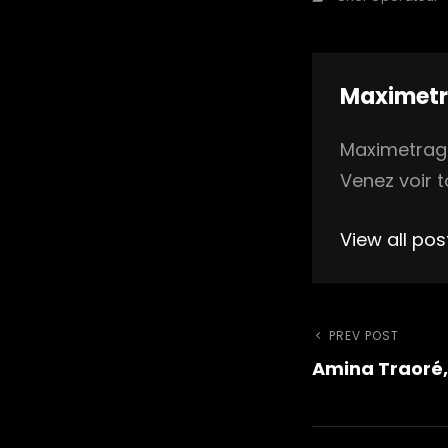
Author:
Maximet
Maximetrage 
Venez voir t
View all po
Naviga
Previous
PREV POST
Amina Traoré,
Post
de