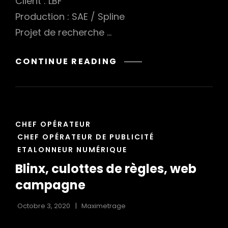
Client : LBF
Production : SAE / Spline
Projet de recherche …
L.B.F.
CONTINUE READING
BIÈRE
–
PACKSHOT
CAT
CHEF OPÉRATEUR
LINKS
CHEF OPÉRATEUR DE PUBLICITÉ
ETALONNEUR NUMÉRIQUE
Blinx, culottes de règles, web
campagne
Octobre 3, 2020
Maximetrage