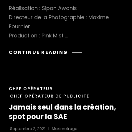
Réalisation : Sipan Awanis
Directeur de la Photographie : Maxime
Fournier
Production : Pink Mist …
ATAM,
CONTINUE READING
UN
FILM
DE
SIPAN
CAT
AWANIS
CHEF OPÉRATEUR
LINKS
CHEF OPÉRATEUR DE PUBLICITÉ
Jamais seul dans la création,
spot pour la SAE
Septembre 2, 2021
Maximetrage