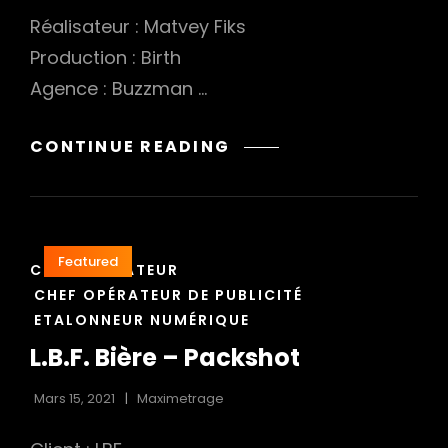
Réalisateur : Matvey Fiks
Production : Birth
Agence : Buzzman …
SCALAPAY,
CONTINUE READING
IF
YOU
LOVE
IT,
Featured
CAT
SCALAPAY
CHEF OPÉRATEUR
LINKS
IT
CHEF OPÉRATEUR DE PUBLICITÉ
ETALONNEUR NUMÉRIQUE
L.B.F. Bière – Packshot
Mars 15, 2021
Maximetrage