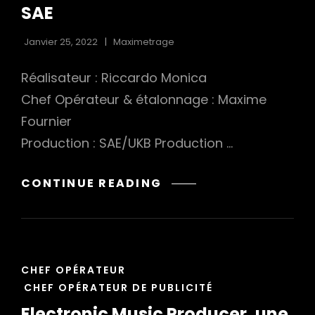
SAE
Janvier 25, 2022
Maximetrage
Réalisateur : Riccardo Monica
Chef Opérateur & étalonnage : Maxime
Fournier
Production : SAE/UKB Production …
MUSIC
CONTINUE READING
BUSINESS
CERTIFICATION
SAE
CAT
CHEF OPÉRATEUR
LINKS
CHEF OPÉRATEUR DE PUBLICITÉ
Electronic Music Producer, une