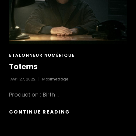
h
CAT
ETALONNEUR NUMÉRIQUE
LINKS
Totems
Avril 27, 2022
Maximetrage
Production : Birth …
TOTEMS
CONTINUE READING