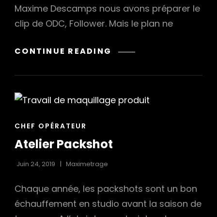
Maxime Descamps nous avons préparer le
clip de ODC, Follower. Mais le plan ne
UN
CONTINUE READING
CLIP
AUDACIEUX
EN
BODYPAINT
CAT
CHEF OPÉRATEUR
LINKS
Atelier Packshot
Juin 24, 2019
Maximetrage
Chaque année, les packshots sont un bon
échauffement en studio avant la saison de