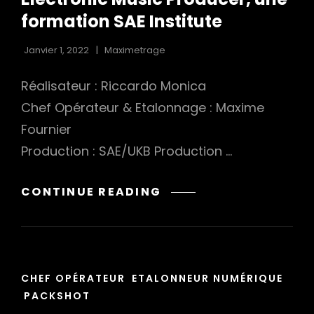
formation SAE Institute
Janvier 1, 2022
Maximetrage
Réalisateur : Riccardo Monica
Chef Opérateur & Etalonnage : Maxime
Fournier
Production : SAE/UKB Production …
ELECTRONIC
CONTINUE READING
MUSIC
PRODUCER,
UNE
FORMATION
CAT
SAE
CHEF OPÉRATEUR
ETALONNEUR NUMÉRIQUE
LINKS
INSTITUTE
PACKSHOT