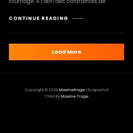
tournage. A l’abri des contraintes de
ATELIER
CONTINUE READING
PACKSHOT
Load More
Copyright © 2026
Maximetrage
|
Scapeshot
Child By
Maxime Trage