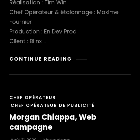
Réalisation : Tim Win
Chef Opérateur & étalonnage : Maxime
Fournier
Production : En Dev Prod
Client : Blinx …
BLINX,
CONTINUE READING
CULOTTES
DE
RÈGLES,
WEB
CAT
CAMPAGNE
CHEF OPÉRATEUR
LINKS
CHEF OPÉRATEUR DE PUBLICITÉ
Morgan Chiappa, Web
campagne
Août 31, 2020
Maximetrage