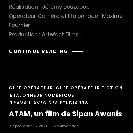
Réalisation : Jérémy Beuzeboc
Opérateur Caméra et Etalonnage : Maxime
Fournier
Production : Artefact Films …
ZE
CONTINUE READING
ACADEMY,
L’HISTOIRE
DU
SUCCÈS
CAT
CHEF OPÉRATEUR
CHEF OPÉRATEUR FICTION
LINKS
ETALONNEUR NUMÉRIQUE
TRAVAIL AVEC DES ETUDIANTS
ATAM, un film de Sipan Awanis
Septembre 15, 2021
Maximetrage