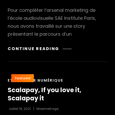
Pour compléter l’arsenal marketing de
l’école audiovisuelle SAE Institute Paris,
nous avons travaillé sur une story
présentant le parcours d’un
JAMAIS
CONTINUE READING
SEUL
DANS
LA
CRÉATION,
Featured
CAT
SPOT
ETALONNEUR NUMÉRIQUE
LINKS
POUR
Scalapay, If you love it,
LA
Scalapay it
SAE
Juillet 19, 2021
Maximetrage