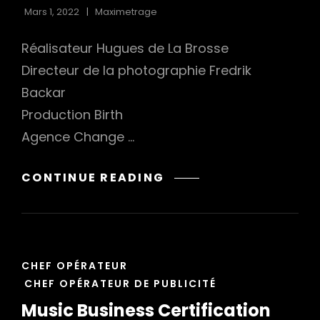
Mars 1, 2022
Maximetrage
Réalisateur Hugues de La Brosse
Directeur de la photographie Fredrik
Backar
Production Birth
Agence Change …
MONSTER
CONTINUE READING
MUNCH
–
TERREUR
NOCTURNE
CAT
CHEF OPÉRATEUR
LINKS
CHEF OPÉRATEUR DE PUBLICITÉ
Music Business Certification