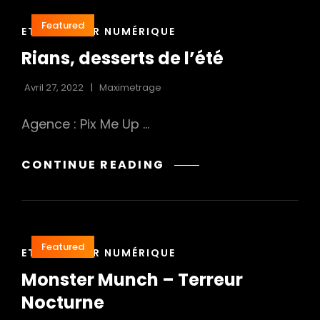
Featured
CAT
ETALONNEUR NUMÉRIQUE
LINKS
Rians, desserts de l’été
Avril 27, 2022
Maximetrage
Agence : Pix Me Up …
RIANS,
CONTINUE READING
DESSERTS
DE
L’ÉTÉ
Featured
CAT
ETALONNEUR NUMÉRIQUE
LINKS
Monster Munch – Terreur
Nocturne