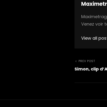
Author:
Maximet
Maximetrage 
Venez voir t
View all po
Naviga
Previous
PREV POST
Simon, clip d
Post
de
l’articl