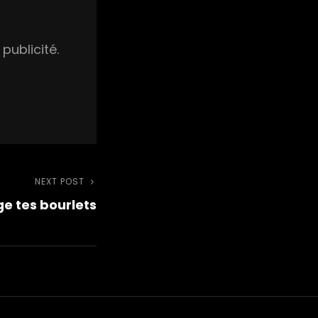
publicité.
NEXT POST
Next
e tes bourlets
Post