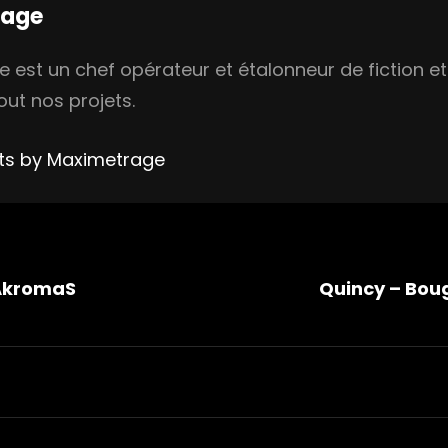
rage
est un chef opérateur et étalonneur de fiction et 
out nos projets.
sts by Maximetrage
tion
’AkromaS
Quincy – Boug
e